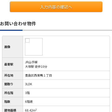
入力内容の確認へ
お問い合わせ物件
画像
JR山手線
最寄駅
大塚駅 徒歩10分
所在地
豊島区西巣鴨１丁目
間取り
3LDK
所在階
3階
階数
6階建
2
建物面積
68.42m