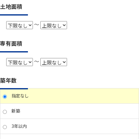
土地面積
～
専有面積
～
築年数
指定なし
新築
3年以内