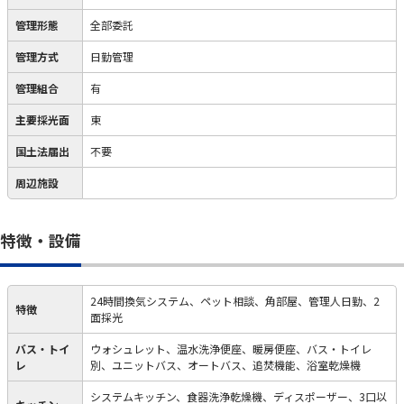
管理形態
全部委託
管理方式
日勤管理
管理組合
有
主要採光面
東
国土法届出
不要
周辺施設
特徴・設備
24時間換気システム、ペット相談、角部屋、管理人日勤、2
特徴
面採光
バス・トイ
ウォシュレット、温水洗浄便座、暖房便座、バス・トイレ
レ
別、ユニットバス、オートバス、追焚機能、浴室乾燥機
システムキッチン、食器洗浄乾燥機、ディスポーザー、3口以