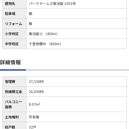
建物名
パークホームズ南池袋 1503号
駐車場
無
リフォーム
無
小学校区
南池袋小
（450m）
中学校区
千登世橋中
（800m）
詳細情報
管理費
37,530円
修繕積立金
20,050円
バルコニー
2
8.07m
面積
土地権利
所有権
総戸数
52戸