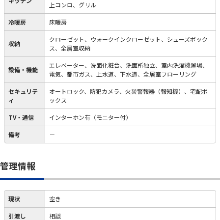
キッチン
上コンロ、グリル
冷暖房
床暖房
クローゼット、ウォークインクローゼット、シューズボック
収納
ス、全居室収納
エレベーター、洗面化粧台、洗面所独立、室内洗濯機置場、
設備・機能
電気、都市ガス、上水道、下水道、全居室フローリング
セキュリテ
オートロック、防犯カメラ、火災警報器（報知機）、宅配ボ
ィ
ックス
TV・通信
インターホン有（モニター付）
備考
－
管理情報
現状
空き
引渡し
相談