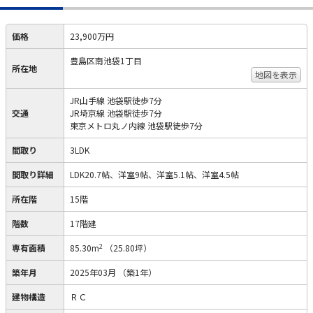
価格
23,900万円
豊島区南池袋1丁目
所在地
地図を表示
JR山手線 池袋駅徒歩7分
交通
JR埼京線 池袋駅徒歩7分
東京メトロ丸ノ内線 池袋駅徒歩7分
間取り
3LDK
間取り詳細
LDK20.7帖、洋室9帖、洋室5.1帖、洋室4.5帖
所在階
15階
階数
17階建
2
専有面積
85.30m
（25.80坪）
築年月
2025年03月
（築1年）
建物構造
ＲＣ