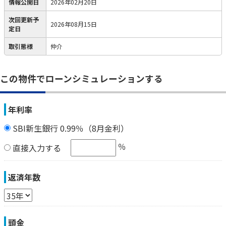
情報公開日
2026年02月20日
次回更新予
2026年08月15日
定日
取引態様
仲介
この物件でローンシミュレーションする
年利率
SBI新生銀行 0.99％（8月金利）
％
直接入力する
返済年数
頭金