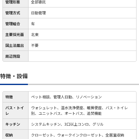
管理形態
全部委託
管理方式
日勤管理
管理組合
有
主要採光面
北東
国土法届出
不要
周辺施設
特徴・設備
特徴
ペット相談、管理人日勤、リノベーション
バス・トイ
ウォシュレット、温水洗浄便座、暖房便座、バス・トイレ
レ
別、ユニットバス、オートバス、追焚機能
キッチン
システムキッチン、3口以上コンロ、グリル
収納
クローゼット、ウォークインクローゼット、全居室収納