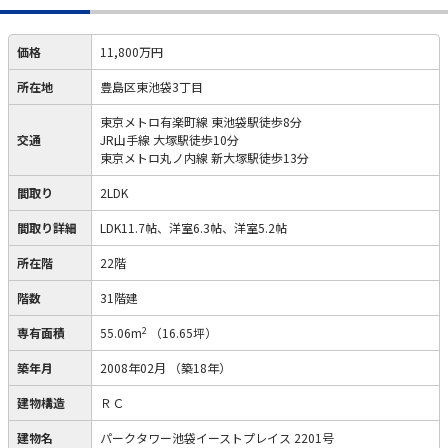
価格
11,800万円
所在地
豊島区東池袋3丁目
東京メトロ有楽町線 東池袋駅徒歩8分
交通
JR山手線 大塚駅徒歩10分
東京メトロ丸ノ内線 新大塚駅徒歩13分
間取り
2LDK
間取り詳細
LDK11.7帖、洋室6.3帖、洋室5.2帖
所在階
22階
階数
31階建
2
専有面積
55.06m
（16.65坪）
築年月
2008年02月
（築18年）
建物構造
ＲＣ
建物名
パークタワー池袋イーストプレイス 2201号