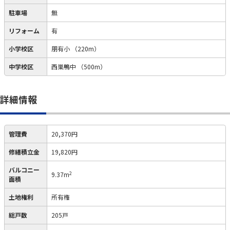
駐車場
無
リフォーム
有
小学校区
朋有小
（220m）
中学校区
西巣鴨中
（500m）
詳細情報
管理費
20,370円
修繕積立金
19,820円
バルコニー
2
9.37m
面積
土地権利
所有権
総戸数
205戸