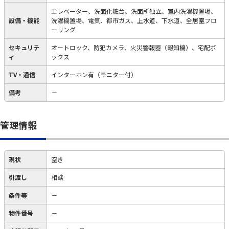
エレベーター、洗面化粧台、洗面所独立、室内洗濯機置場、
設備・機能
洗濯機置場、電気、都市ガス、上水道、下水道、全居室フロ
ーリング
セキュリテ
オートロック、防犯カメラ、火災警報器（報知機）、宅配ボ
ィ
ックス
TV・通信
インターホン有（モニター付）
備考
－
管理情報
現状
空き
引渡し
相談
条件等
－
物件番号
－