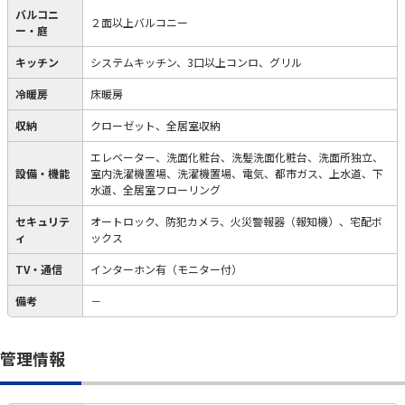
バルコニ
２面以上バルコニー
ー・庭
キッチン
システムキッチン、3口以上コンロ、グリル
冷暖房
床暖房
収納
クローゼット、全居室収納
エレベーター、洗面化粧台、洗髪洗面化粧台、洗面所独立、
設備・機能
室内洗濯機置場、洗濯機置場、電気、都市ガス、上水道、下
水道、全居室フローリング
セキュリテ
オートロック、防犯カメラ、火災警報器（報知機）、宅配ボ
ィ
ックス
TV・通信
インターホン有（モニター付）
備考
－
管理情報