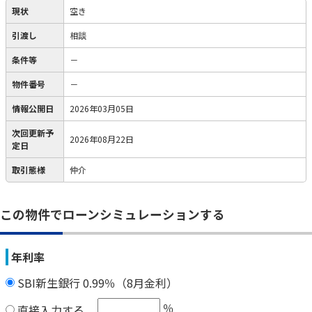
現状
空き
引渡し
相談
条件等
－
物件番号
－
情報公開日
2026年03月05日
次回更新予
2026年08月22日
定日
取引態様
仲介
この物件でローンシミュレーションする
年利率
SBI新生銀行 0.99％（8月金利）
％
直接入力する