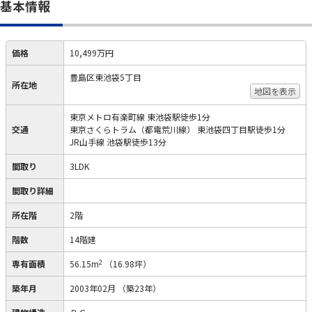
基本情報
価格
10,499万円
豊島区東池袋5丁目
所在地
地図を表示
東京メトロ有楽町線 東池袋駅徒歩1分
交通
東京さくらトラム（都電荒川線） 東池袋四丁目駅徒歩1分
JR山手線 池袋駅徒歩13分
間取り
3LDK
間取り詳細
所在階
2階
階数
14階建
2
専有面積
56.15m
（16.98坪）
築年月
2003年02月
（築23年）