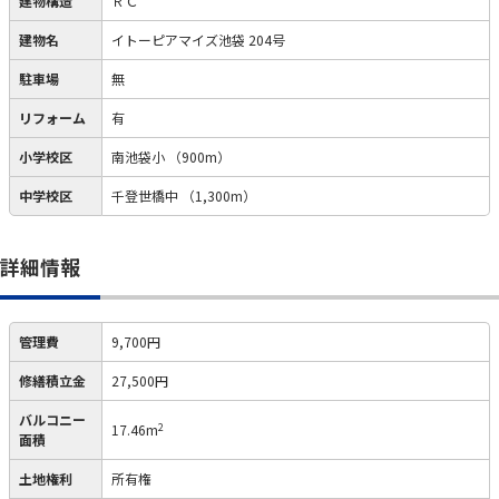
建物構造
ＲＣ
建物名
イトーピアマイズ池袋 204号
駐車場
無
リフォーム
有
小学校区
南池袋小
（900m）
中学校区
千登世橋中
（1,300m）
詳細情報
管理費
9,700円
修繕積立金
27,500円
バルコニー
2
17.46m
面積
土地権利
所有権