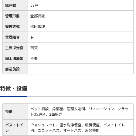
総戸数
63戸
管理形態
全部委託
管理方式
巡回管理
管理組合
有
主要採光面
南東
国土法届出
不要
周辺施設
特徴・設備
ペット相談、角部屋、管理人巡回、リノベーション、フラッ
特徴
ト35適合、2面採光
バス・トイ
ウォシュレット、温水洗浄便座、暖房便座、バス・トイレ
レ
別、ユニットバス、オートバス、追焚機能