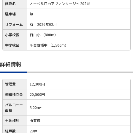
建物名
オーベル目白アヴァンタージュ 202号
駐車場
無
リフォーム
有
2026年02月
小学校区
目白小
（800m）
中学校区
千登世橋中
（1,500m）
詳細情報
管理費
12,300円
修繕積立金
20,500円
バルコニー
2
3.00m
面積
土地権利
所有権
総戸数
28戸