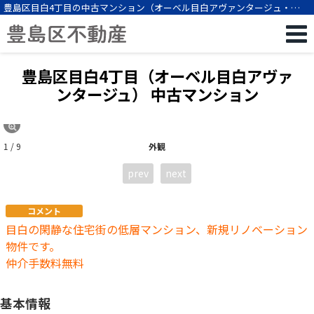
豊島区目白4丁目の中古マンション（オーベル目白アヴァンタージュ・
2LDK・目白駅徒歩8分）[12434]
豊島区目白4丁目（オーベル目白アヴァ
ンタージュ） 中古マンション
1 / 9
外観
prev
next
コメント
目白の閑静な住宅街の低層マンション、新規リノベーション
物件です。
仲介手数料無料
基本情報