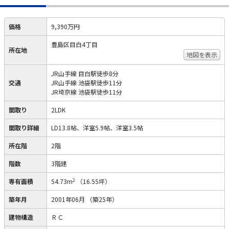
価格
9,390万円
豊島区目白4丁目
所在地
地図を表示
JR山手線 目白駅徒歩8分
交通
JR山手線 池袋駅徒歩11分
JR埼京線 池袋駅徒歩11分
間取り
2LDK
間取り詳細
LD13.8帖、洋室5.9帖、洋室3.5帖
所在階
2階
階数
3階建
2
専有面積
54.73m
（16.55坪）
築年月
2001年06月
（築25年）
建物構造
ＲＣ