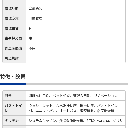
管理形態
全部委託
管理方式
日勤管理
管理組合
有
主要採光面
東
国土法届出
不要
周辺施設
特徴・設備
特徴
閑静な住宅街、ペット相談、管理人日勤、リノベーション
バス・トイ
ウォシュレット、温水洗浄便座、暖房便座、バス・トイレ
レ
別、ユニットバス、オートバス、追焚機能、浴室乾燥機
キッチン
システムキッチン、食器洗浄乾燥機、3口以上コンロ、グリル