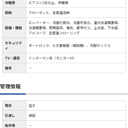
冷暖房
エアコン2台以上、床暖房
収納
クローゼット、全居室収納
エレベーター、洗面化粧台、洗面所独立、室内洗濯機置場、
設備・機能
洗濯機置場、照明器具、電気、都市ガス、上水道、下水道、
アルコーブ、全居室フローリング
セキュリテ
オートロック、火災警報器（報知機）、宅配ボックス
ィ
TV・通信
インターホン有（モニター付）
備考
－
管理情報
現状
空き
引渡し
相談
条件等
－