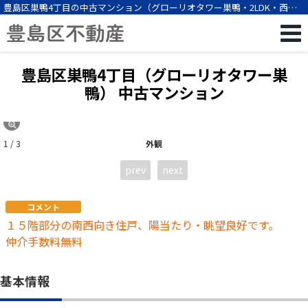
豊島区巣鴨4丁目の中古マンション（グローリオタワー巣鴨・2LDK・西巣
鴨駅徒歩5分）[12492]
豊島区巣鴨4丁目（グローリオタワー巣
鴨） 中古マンション
1 / 3
外観
prev
next
コメント
１５階部分の南西向き住戸、陽当たり・眺望良好です。
仲介手数料無料
基本情報