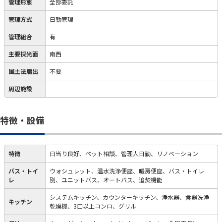
管理形態
全部委託
管理方式
日勤管理
管理組合
有
主要採光面
南西
国土法届出
不要
周辺施設
特徴・設備
特徴
日当り良好、ペット相談、管理人日勤、リノベーション
バス・トイ
ウォシュレット、温水洗浄便座、暖房便座、バス・トイレ
レ
別、ユニットバス、オートバス、追焚機能
システムキッチン、カウンターキッチン、浄水器、食器洗浄
キッチン
乾燥機、3口以上コンロ、グリル