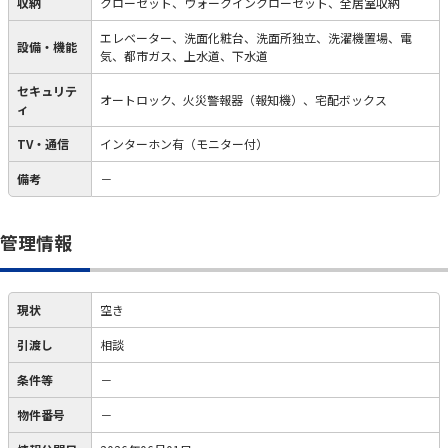
収納
クローゼット、ウォークインクローゼット、全居室収納
エレベーター、洗面化粧台、洗面所独立、洗濯機置場、電
設備・機能
気、都市ガス、上水道、下水道
セキュリテ
オートロック、火災警報器（報知機）、宅配ボックス
ィ
TV・通信
インターホン有（モニター付）
備考
－
管理情報
現状
空き
引渡し
相談
条件等
－
物件番号
－