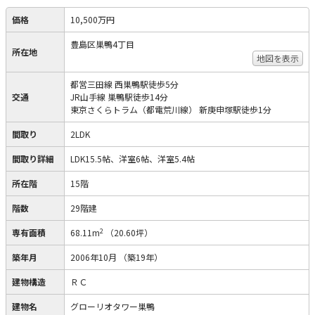
価格
10,500万円
豊島区巣鴨4丁目
所在地
地図を表示
都営三田線 西巣鴨駅徒歩5分
交通
JR山手線 巣鴨駅徒歩14分
東京さくらトラム（都電荒川線） 新庚申塚駅徒歩1分
間取り
2LDK
間取り詳細
LDK15.5帖、洋室6帖、洋室5.4帖
所在階
15階
階数
29階建
2
専有面積
68.11m
（20.60坪）
築年月
2006年10月
（築19年）
建物構造
ＲＣ
建物名
グローリオタワー巣鴨