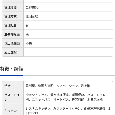
管理形態
全部委託
管理方式
巡回管理
管理組合
有
主要採光面
西
国土法届出
不要
周辺施設
特徴・設備
特徴
角部屋、管理人巡回、リノベーション、最上階
バス・トイ
ウォシュレット、温水洗浄便座、暖房便座、バス・トイレ
レ
別、ユニットバス、オートバス、追焚機能、浴室乾燥機
システムキッチン、カウンターキッチン、食器洗浄乾燥機、2
キッチン
口コンロ