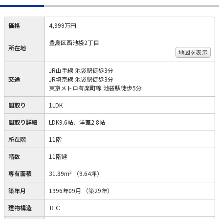
価格
4,999万円
豊島区西池袋2丁目
所在地
地図を表示
JR山手線 池袋駅徒歩3分
交通
JR埼京線 池袋駅徒歩3分
東京メトロ有楽町線 池袋駅徒歩5分
間取り
1LDK
間取り詳細
LDK9.6帖、洋室2.8帖
所在階
11階
階数
11階建
2
専有面積
31.89m
（9.64坪）
築年月
1996年09月
（築29年）
建物構造
ＲＣ