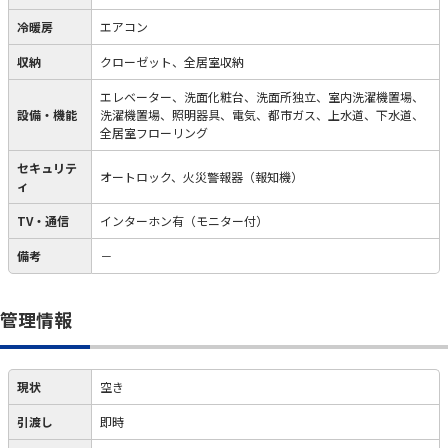
冷暖房
エアコン
収納
クローゼット、全居室収納
エレベーター、洗面化粧台、洗面所独立、室内洗濯機置場、
設備・機能
洗濯機置場、照明器具、電気、都市ガス、上水道、下水道、
全居室フローリング
セキュリテ
オートロック、火災警報器（報知機）
ィ
TV・通信
インターホン有（モニター付）
備考
－
管理情報
現状
空き
引渡し
即時