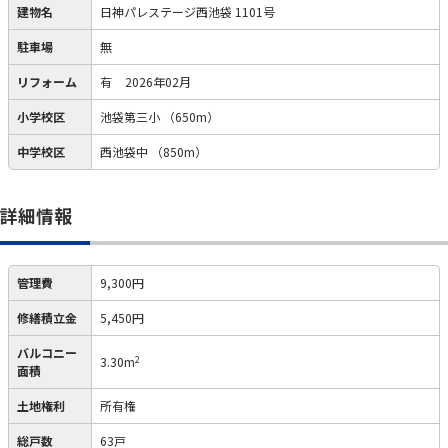
建物名
日神パレステージ西池袋 1101号
駐車場
無
リフォーム
有
2026年02月
小学校区
池袋第三小
（650m）
中学校区
西池袋中
（850m）
詳細情報
管理費
9,300円
修繕積立金
5,450円
バルコニー
2
3.30m
面積
土地権利
所有権
総戸数
63戸