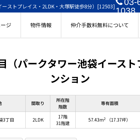
03-
トプレイス・2LDK・大塚駅徒歩8分）[12503]
1038
ページ
物件情報
仲介手数料無料について
目（パークタワー池袋イースト
ンション
所在階
地
間取り
専有面積
階数
17階
2
袋3丁目
2LDK
57.43m
（17.37坪）
31階建