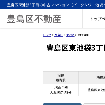
豊島区東池袋3丁目の中古マンション（パークタワー池袋イース
トップ
トップ
>
豊島区
>
東池袋
>
物件詳細
豊島区東池袋3丁
沿線
所在
最寄駅
JR山手線
豊島区東池
大塚駅徒歩8分