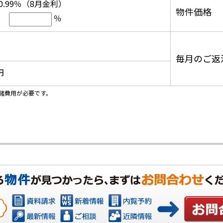
0.99％（8月金利）
物件価格
％
毎月のご返
円
諸費用が必要です。