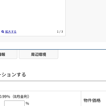
拡大する
1
/ 3
情報
周辺環境
ーションする
0.99％（8月金利）
物件価格
％