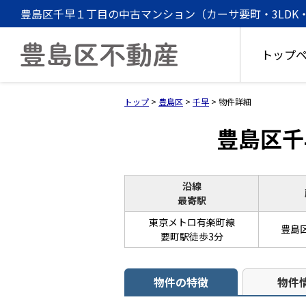
豊島区千早１丁目の中古マンション（カーサ要町・3LDK・要
トップ
トップ
>
豊島区
>
千早
>
物件詳細
豊島区千
沿線
最寄駅
東京メトロ有楽町線
豊島
要町駅徒歩3分
物件の特徴
物件