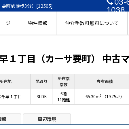
03-
町駅徒歩3分）[12505]
1038
ページ
物件情報
仲介手数料無料について
早１丁目（カーサ要町） 中古
所在階
所在地
間取り
専有面積
階数
6階
2
区千早１丁目
3LDK
65.30m
（19.75坪）
11階建
情報
周辺環境