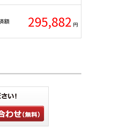
295,882
済額
円
わせ