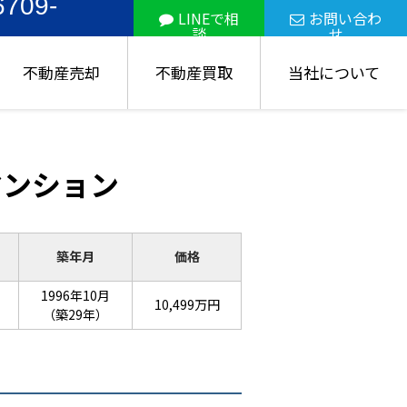
6709-
LINEで相
お問い合わ
談
せ
不動産売却
不動産買取
当社について
マンション
築年月
価格
1996年10月
10,499万円
（築29年）