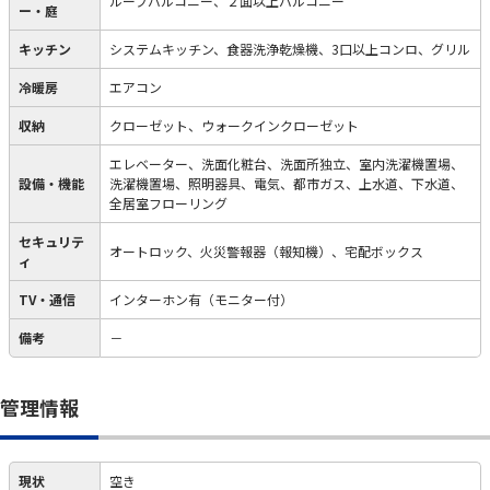
ルーフバルコニー、２面以上バルコニー
ー・庭
キッチン
システムキッチン、食器洗浄乾燥機、3口以上コンロ、グリル
冷暖房
エアコン
収納
クローゼット、ウォークインクローゼット
エレベーター、洗面化粧台、洗面所独立、室内洗濯機置場、
設備・機能
洗濯機置場、照明器具、電気、都市ガス、上水道、下水道、
全居室フローリング
セキュリテ
オートロック、火災警報器（報知機）、宅配ボックス
ィ
TV・通信
インターホン有（モニター付）
備考
－
管理情報
現状
空き