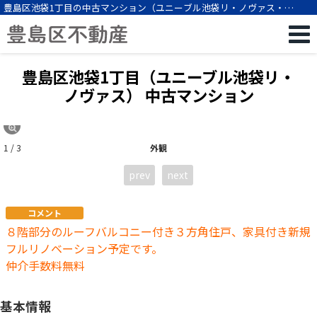
豊島区池袋1丁目の中古マンション（ユニーブル池袋リ・ノヴァス・
2LDK・池袋駅徒歩10分）[12512]
豊島区池袋1丁目（ユニーブル池袋リ・
ノヴァス） 中古マンション
1 / 3
外観
prev
next
コメント
８階部分のルーフバルコニー付き３方角住戸、家具付き新規
フルリノベーション予定です。
仲介手数料無料
基本情報