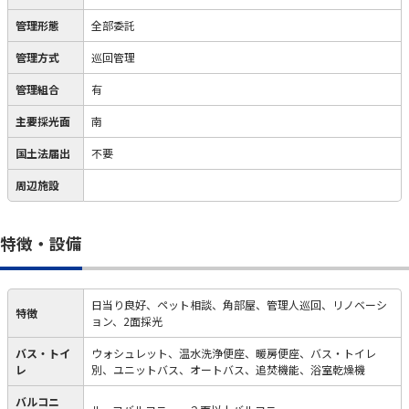
管理形態
全部委託
管理方式
巡回管理
管理組合
有
主要採光面
南
国土法届出
不要
周辺施設
特徴・設備
日当り良好、ペット相談、角部屋、管理人巡回、リノベーシ
特徴
ョン、2面採光
バス・トイ
ウォシュレット、温水洗浄便座、暖房便座、バス・トイレ
レ
別、ユニットバス、オートバス、追焚機能、浴室乾燥機
バルコニ