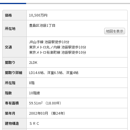
価格
10,500万円
豊島区池袋1丁目
所在地
地図を表示
JR山手線 池袋駅徒歩10分
交通
東京メトロ丸ノ内線 池袋駅徒歩10分
東京メトロ有楽町線 池袋駅徒歩10分
間取り
2LDK
間取り詳細
LD14.6帖、洋室6.5帖、洋室4帖
所在階
8階
階数
10階建
2
専有面積
59.51m
（18.00坪）
築年月
2002年03月
（築24年）
建物構造
ＳＲＣ