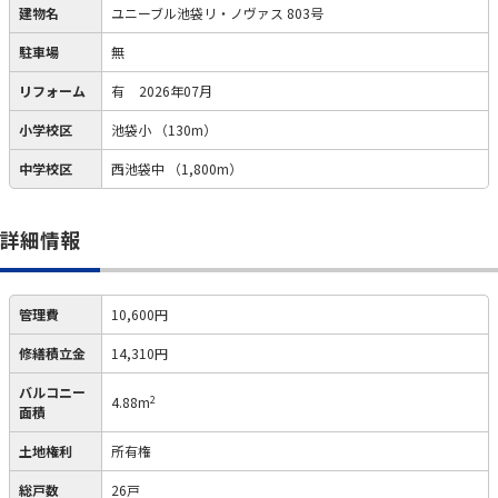
建物名
ユニーブル池袋リ・ノヴァス 803号
駐車場
無
リフォーム
有
2026年07月
小学校区
池袋小
（130m）
中学校区
西池袋中
（1,800m）
詳細情報
管理費
10,600円
修繕積立金
14,310円
バルコニー
2
4.88m
面積
土地権利
所有権
総戸数
26戸