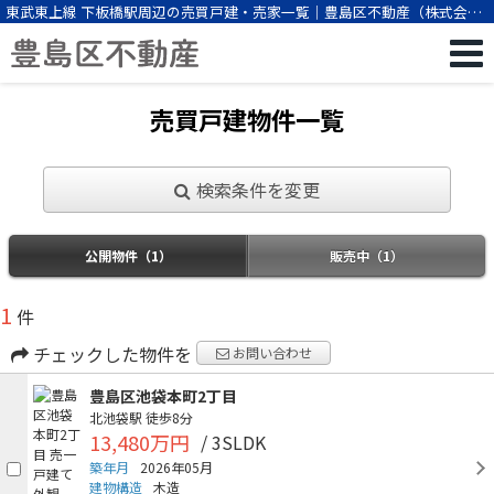
東武東上線 下板橋駅周辺の売買戸建・売家一覧｜豊島区不動産（株式会社
ビーエスパートナー）
売買戸建物件一覧
検索条件を変更
公開物件（1）
販売中（1）
1
件
チェックした物件を
お問い合わせ
豊島区池袋本町2丁目
北池袋駅
徒歩8分
13,480万円
/ 3SLDK
築年月
2026年05月
建物構造
木造