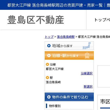
都営大江戸線 落合南長崎駅周辺の売買戸建・売家一覧｜
トップ
トップ
>
落合南長崎駅
>
都営大江戸線 落合南長
地域から探す
沿線・駅から探す
沿線
都営大江戸線
沿線選択
駅
落合南長崎
駅選択
市
物件の条件で絞り込む
物件種別