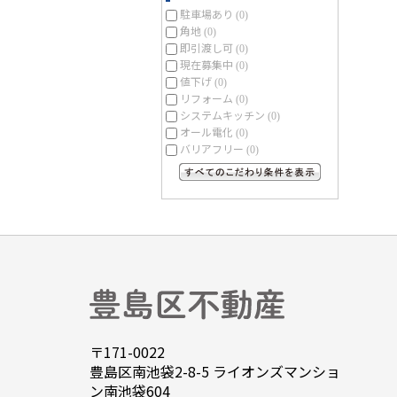
駐車場あり
(0)
角地
(0)
即引渡し可
(0)
現在募集中
(0)
値下げ
(0)
リフォーム
(0)
システムキッチン
(0)
オール電化
(0)
バリアフリー
(0)
すべてのこだわり条件を見る
〒171-0022
豊島区南池袋2-8-5 ライオンズマンショ
ン南池袋604