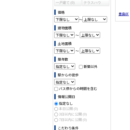
一戸建て (0)
テラスハウ
ス (0)
価格
豊島区
～
建物面積
～
土地面積
～
築年数
新築以外
駅からの徒歩
バス停からの時間を含む
情報公開日
指定なし
本日公開
(0)
3日以内に公開
(0)
7日以内に公開
(0)
こだわり条件