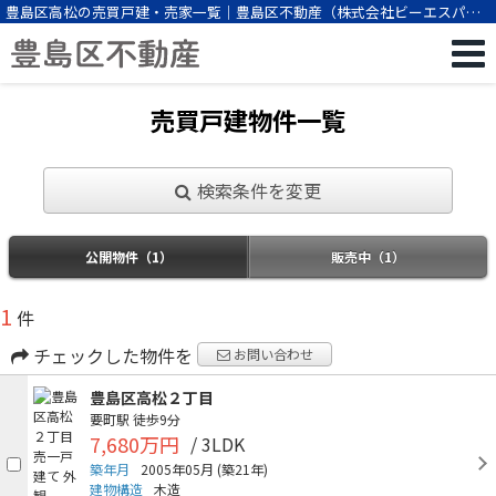
豊島区高松の売買戸建・売家一覧｜豊島区不動産（株式会社ビーエスパー
トナー）
売買戸建物件一覧
検索条件を変更
公開物件（1）
販売中（1）
1
件
チェックした物件を
お問い合わせ
豊島区高松２丁目
要町駅
徒歩9分
7,680万円
/ 3LDK
築年月
2005年05月
(築21年)
建物構造
木造