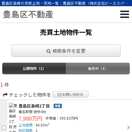
豊島区長崎の売買土地・売地一覧｜豊島区不動産（株式会社ビーエスパー
トナー）
売買土地物件一覧
検索条件を変更
公開物件（1）
販売中（1）
1
件
チェックした物件を
お問い合わせ
豊島区長崎2丁目
新着
椎名町駅
徒歩4分
7,980万円
坪単価：395.83万円
2
土地面積
66.65m
総区画数
1