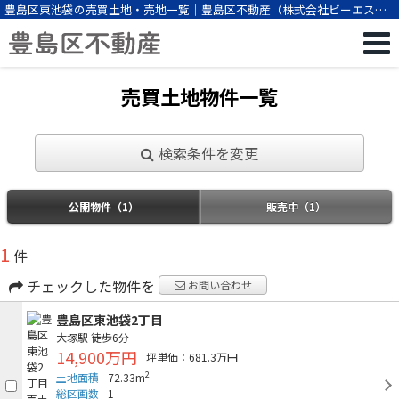
豊島区東池袋の売買土地・売地一覧｜豊島区不動産（株式会社ビーエスパ
ートナー）
売買土地物件一覧
検索条件を変更
公開物件（1）
販売中（1）
1
件
チェックした物件を
お問い合わせ
豊島区東池袋2丁目
大塚駅
徒歩6分
14,900万円
坪単価：681.3万円
2
土地面積
72.33m
総区画数
1