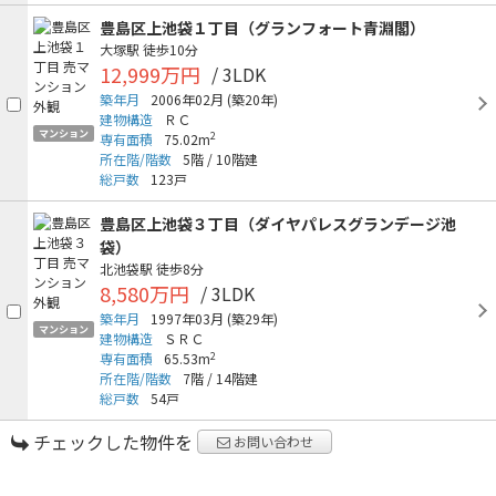
豊島区上池袋１丁目（グランフォート青淵閣）
大塚駅
徒歩10分
12,999万円
/ 3LDK
築年月
2006年02月
(築20年)
建物構造
ＲＣ
マンション
2
専有面積
75.02m
所在階/階数
5階
/
10階建
総戸数
123戸
豊島区上池袋３丁目（ダイヤパレスグランデージ池
袋）
北池袋駅
徒歩8分
8,580万円
/ 3LDK
築年月
1997年03月
(築29年)
マンション
建物構造
ＳＲＣ
2
専有面積
65.53m
所在階/階数
7階
/
14階建
総戸数
54戸
チェックした物件を
お問い合わせ