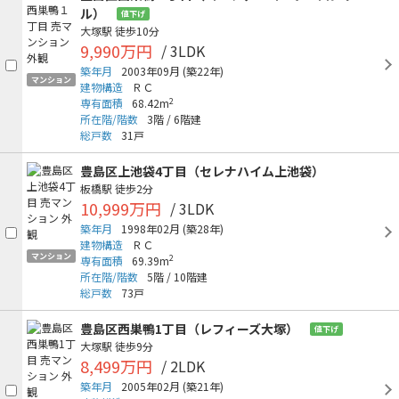
ル）
値下げ
大塚駅
徒歩10分
9,990万円
/ 3LDK
築年月
2003年09月
(築22年)
マンション
建物構造
ＲＣ
2
専有面積
68.42m
所在階/階数
3階
/
6階建
総戸数
31戸
豊島区上池袋4丁目（セレナハイム上池袋）
板橋駅
徒歩2分
10,999万円
/ 3LDK
築年月
1998年02月
(築28年)
建物構造
ＲＣ
マンション
2
専有面積
69.39m
所在階/階数
5階
/
10階建
総戸数
73戸
豊島区西巣鴨1丁目（レフィーズ大塚）
値下げ
大塚駅
徒歩9分
8,499万円
/ 2LDK
築年月
2005年02月
(築21年)