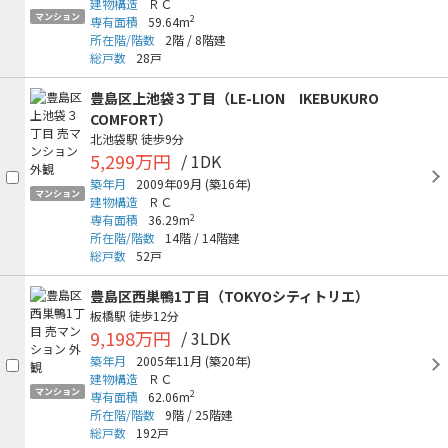
建物構造
ＲＣ
マンション
2
専有面積
59.64m
所在階/階数
2階
/
8階建
総戸数
28戸
豊島区上池袋３丁目（LE-LION IKEBUKURO
COMFORT）
北池袋駅
徒歩9分
5,299万円
/ 1DK
築年月
2009年09月
(築16年)
マンション
建物構造
ＲＣ
2
専有面積
36.29m
所在階/階数
14階
/
14階建
総戸数
52戸
豊島区西巣鴨1丁目（TOKYOシティトリエ）
板橋駅
徒歩12分
9,198万円
/ 3LDK
築年月
2005年11月
(築20年)
建物構造
ＲＣ
マンション
2
専有面積
62.06m
所在階/階数
9階
/
25階建
総戸数
192戸