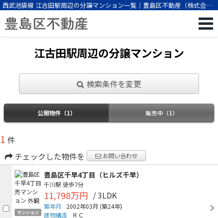
西武池袋線 江古田駅周辺の分譲マンション一覧｜豊島区不動産（株式会社
ビーエスパートナー）
江古田駅周辺の分譲マンション
検索条件を変更
公開物件（1）
販売中（1）
1
件
チェックした物件を
お問い合わせ
豊島区千早4丁目（ヒルズ千早）
千川駅
徒歩7分
11,798万円
/ 3LDK
築年月
2002年03月
(築24年)
マンション
建物構造
ＲＣ