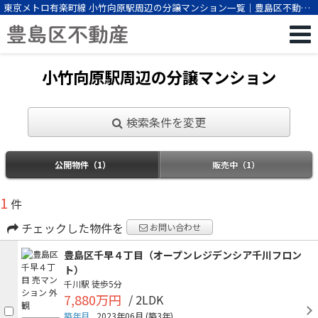
東京メトロ有楽町線 小竹向原駅周辺の分譲マンション一覧｜豊島区不動産
（株式会社ビーエスパートナー）
小竹向原駅周辺の分譲マンション
検索条件を変更
公開物件（1）
販売中（1）
1
件
チェックした物件を
お問い合わせ
豊島区千早４丁目（オープンレジデンシア千川フロン
ト）
千川駅
徒歩5分
7,880万円
/ 2LDK
築年月
2023年06月
(築3年)