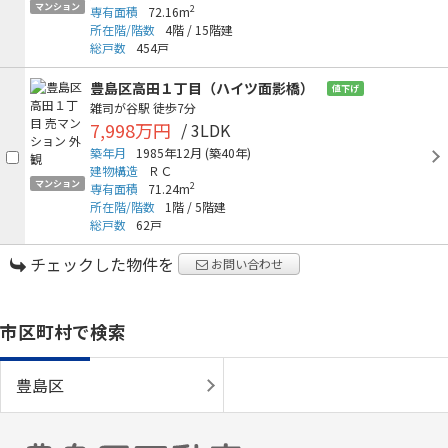
マンション
2
専有面積
72.16m
所在階/階数
4階
/
15階建
総戸数
454戸
豊島区高田１丁目（ハイツ面影橋）
値下げ
雑司が谷駅
徒歩7分
7,998万円
/ 3LDK
築年月
1985年12月
(築40年)
建物構造
ＲＣ
マンション
2
専有面積
71.24m
所在階/階数
1階
/
5階建
総戸数
62戸
チェックした物件を
お問い合わせ
市区町村で検索
豊島区