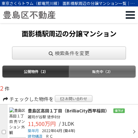
東京さくらトラム（都電荒川線） 面影橋駅周辺の分譲マンション一覧｜豊
島区不動産（株式会社ビーエスパートナー）
面影橋駅周辺の分譲マンション
検索条件を変更
公開物件（2）
販売中（2）
2
件
チェックした物件を
お問い合わせ
豊島区高田１丁目（BrilliaCity西早稲田）
値下げ
雑司が谷駅
徒歩8分
11,500万円
/ 3LDK
築年月
2022年04月
(築4年)
建物構造
ＲＣ