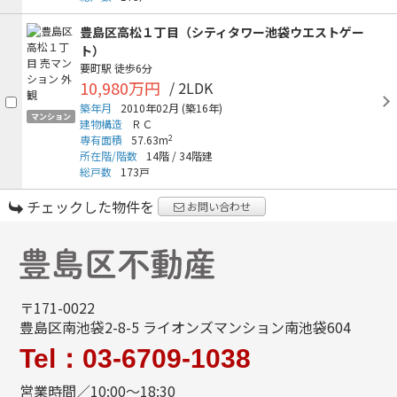
豊島区高松１丁目（シティタワー池袋ウエストゲー
ト）
要町駅
徒歩6分
10,980万円
/ 2LDK
築年月
2010年02月
(築16年)
マンション
建物構造
ＲＣ
2
専有面積
57.63m
所在階/階数
14階
/
34階建
総戸数
173戸
チェックした物件を
お問い合わせ
〒171-0022
豊島区南池袋2-8-5 ライオンズマンション南池袋604
Tel：03-6709-1038
営業時間／10:00～18:30