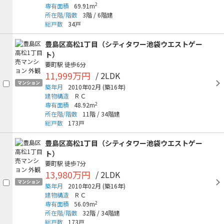
2
専有面積
69.91m
所在階/階数
3階
/
6階建
総戸数
34戸
豊島区高松1丁目（シティタワー池袋ウエストゲー
ト）
要町駅
徒歩6分
11,999万円
/ 2LDK
マンション
築年月
2010年02月
(築16年)
建物構造
ＲＣ
2
専有面積
48.92m
所在階/階数
11階
/
34階建
総戸数
173戸
豊島区高松1丁目（シティタワー池袋ウエストゲー
ト）
要町駅
徒歩7分
13,980万円
/ 2LDK
マンション
築年月
2010年02月
(築16年)
建物構造
ＲＣ
2
専有面積
56.09m
所在階/階数
32階
/
34階建
総戸数
173戸