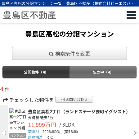
豊島区高松の分譲マンション一覧｜豊島区不動産（株式会社ビーエスパー
トナー）
豊島区高松の分譲マンション
検索条件を変更
公開物件（4）
販売中（4）
4
件
チェックした物件を
お問い合わせ
豊島区高松2丁目（ランドステージ要町イグジスト）
要町駅
徒歩9分
11,999万円
/ 3LDK
築年月
2008年03月
(築18年)
マンション
建物構造
ＲＣ