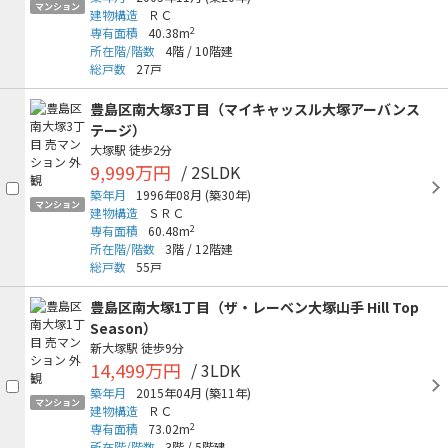
マンション
建物構造
ＲＣ
2
専有面積
40.38m
所在階/階数
4階
/
10階建
総戸数
27戸
豊島区南大塚3丁目（マイキャッスル大塚アーバンス
テージ）
大塚駅
徒歩2分
9,999万円
/ 2SLDK
築年月
1996年08月
(築30年)
マンション
建物構造
ＳＲＣ
2
専有面積
60.48m
所在階/階数
3階
/
12階建
総戸数
55戸
豊島区南大塚1丁目（ザ・レーベン大塚山手 Hill Top
Season）
新大塚駅
徒歩9分
14,499万円
/ 3LDK
築年月
2015年04月
(築11年)
マンション
建物構造
ＲＣ
2
専有面積
73.02m
所在階/階数
3階
/
5階建