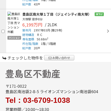
総戸数
43戸
豊島区南大塚１丁目（ジェイシティ南大塚）
値下げ
大塚駅
徒歩8分
6,199万円
/ 2LDK
築年月
1997年03月
(築29年)
建物構造
ＲＣ
マンション
2
専有面積
50.68m
所在階/階数
1階
/
5階建
総戸数
20戸
チェックした物件を
お問い合わせ
〒171-0022
豊島区南池袋2-8-5 ライオンズマンション南池袋604
Tel：03-6709-1038
営業時間／10:00～18:30