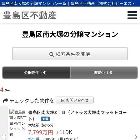
豊島区南大塚の分譲マンション一覧｜豊島区不動産（株式会社ビーエスパ
ートナー）
豊島区南大塚の分譲マンション
検索条件を変更
公開物件（4）
販売中（4）
4
件
チェックした物件を
お問い合わせ
豊島区南大塚3丁目（アトラス大塚南フラットコー
ト）
新着
大塚駅
徒歩5分
7,799万円
/ 1LDK
築年月
2005年11月
(築20年)