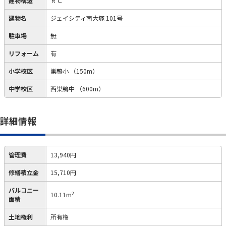
建物構造
ＲＣ
建物名
ジェイシティ南大塚 101号
駐車場
無
リフォーム
有
小学校区
巣鴨小
（150m）
中学校区
西巣鴨中
（600m）
詳細情報
管理費
13,940円
修繕積立金
15,710円
バルコニー
2
10.11m
面積
土地権利
所有権