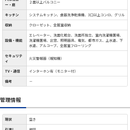
２面以上バルコニー
ー・庭
キッチン
システムキッチン、食器洗浄乾燥機、3口以上コンロ、グリル
収納
クローゼット、全居室収納
エレベーター、洗面化粧台、洗面所独立、室内洗濯機置場、
設備・機能
洗濯機置場、出窓、照明器具、電気、都市ガス、上水道、下
水道、アルコーブ、全居室フローリング
セキュリテ
火災警報器（報知機）
ィ
TV・通信
インターホン有（モニター付）
備考
－
管理情報
現状
空き
引渡し
相談