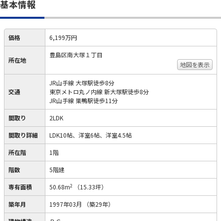
基本情報
価格
6,199万円
豊島区南大塚１丁目
所在地
地図を表示
JR山手線 大塚駅徒歩8分
交通
東京メトロ丸ノ内線 新大塚駅徒歩8分
JR山手線 巣鴨駅徒歩11分
間取り
2LDK
間取り詳細
LDK10帖、洋室6帖、洋室4.5帖
所在階
1階
階数
5階建
2
専有面積
50.68m
（15.33坪）
築年月
1997年03月
（築29年）