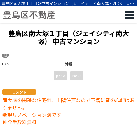
豊島区南大塚１丁目の中古マンション（ジェイシティ南大塚・2LDK・大塚
駅徒歩8分）[12403]
豊島区南大塚１丁目（ジェイシティ南大
塚） 中古マンション
1 / 5
外観
prev
next
コメント
南大塚の閑静な住宅街、１階住戸なので下階に音の心配はあ
りません。
新規リノベーション済です。
仲介手数料無料