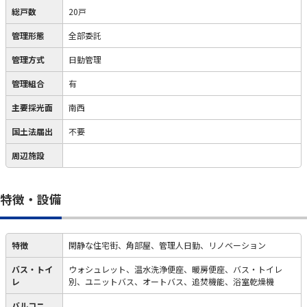
総戸数
20戸
管理形態
全部委託
管理方式
日勤管理
管理組合
有
主要採光面
南西
国土法届出
不要
周辺施設
特徴・設備
特徴
閑静な住宅街、角部屋、管理人日勤、リノベーション
バス・トイ
ウォシュレット、温水洗浄便座、暖房便座、バス・トイレ
レ
別、ユニットバス、オートバス、追焚機能、浴室乾燥機
バルコニ