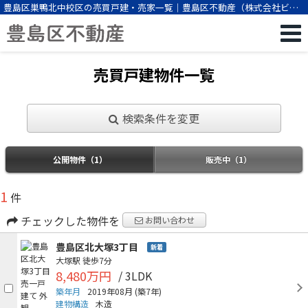
豊島区巣鴨北中校区の売買戸建・売家一覧｜豊島区不動産（株式会社ビー
エスパートナー）
売買戸建物件一覧
検索条件を変更
公開物件（1）
販売中（1）
1
件
チェックした物件を
お問い合わせ
豊島区北大塚3丁目
新着
大塚駅
徒歩7分
8,480万円
/ 3LDK
築年月
2019年08月
(築7年)
建物構造
木造