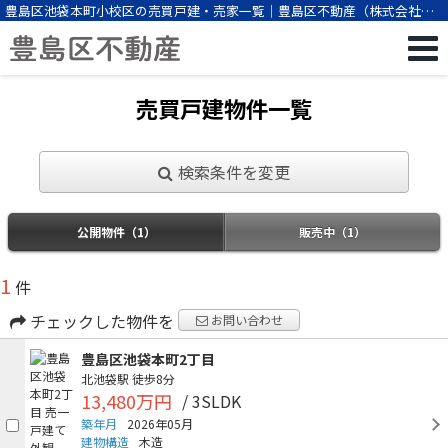
豊島区池袋本町小校区の売買戸建・売家一覧｜豊島区不動産（株式会社ビ
ーエスパートナー）
売買戸建物件一覧
検索条件を変更
公開物件（1）
販売中（1）
1
件
チェックした物件を
お問い合わせ
豊島区池袋本町2丁目
北池袋駅
徒歩8分
13,480万円
/ 3SLDK
築年月
2026年05月
建物構造
木造