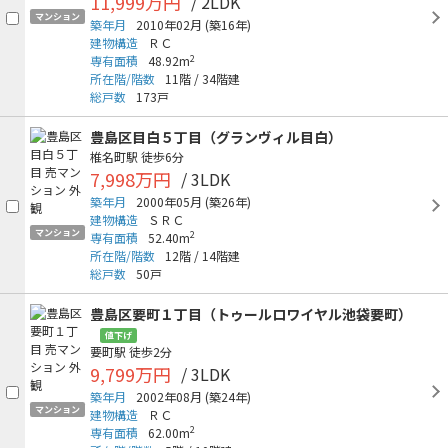
11,999万円
/ 2LDK
マンション
築年月
2010年02月
(築16年)
建物構造
ＲＣ
2
専有面積
48.92m
所在階/階数
11階
/
34階建
総戸数
173戸
豊島区目白５丁目（グランヴィル目白）
椎名町駅
徒歩6分
7,998万円
/ 3LDK
築年月
2000年05月
(築26年)
建物構造
ＳＲＣ
マンション
2
専有面積
52.40m
所在階/階数
12階
/
14階建
総戸数
50戸
豊島区要町１丁目（トゥールロワイヤル池袋要町）
値下げ
要町駅
徒歩2分
9,799万円
/ 3LDK
築年月
2002年08月
(築24年)
マンション
建物構造
ＲＣ
2
専有面積
62.00m