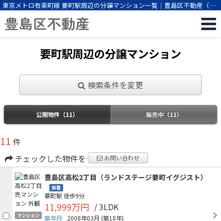
東京メトロ有楽町線 要町駅周辺の分譲マンション一覧｜豊島区不動産（株
式会社ビーエスパートナー）
要町駅周辺の分譲マンション
検索条件を変更
公開物件（11）
販売中（11）
11
件
チェックした物件を
お問い合わせ
豊島区高松2丁目（ランドステージ要町イグジスト）
新着
要町駅
徒歩9分
11,999万円
/ 3LDK
マンション
築年月
2008年03月
(築18年)