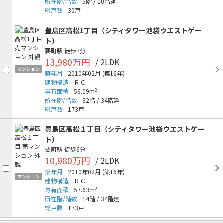
所在階/階数
5階
/
10階建
総戸数
30戸
豊島区高松1丁目（シティタワー池袋ウエストゲー
ト）
要町駅
徒歩7分
13,980万円
/ 2LDK
マンション
築年月
2010年02月
(築16年)
建物構造
ＲＣ
2
専有面積
56.09m
所在階/階数
32階
/
34階建
総戸数
173戸
豊島区高松１丁目（シティタワー池袋ウエストゲー
ト）
要町駅
徒歩6分
10,980万円
/ 2LDK
築年月
2010年02月
(築16年)
マンション
建物構造
ＲＣ
2
専有面積
57.63m
所在階/階数
14階
/
34階建
総戸数
173戸