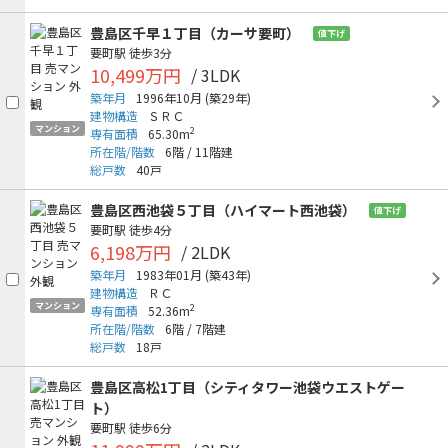
豊島区千早１丁目（カーサ要町）
値下げ
要町駅
徒歩3分
10,499万円
/ 3LDK
築年月
1996年10月
(築29年)
建物構造
ＳＲＣ
マンション
2
専有面積
65.30m
所在階/階数
6階
/
11階建
総戸数
40戸
豊島区西池袋５丁目（ハイマート西池袋）
値下げ
要町駅
徒歩4分
6,198万円
/ 2LDK
築年月
1983年01月
(築43年)
建物構造
ＲＣ
マンション
2
専有面積
52.36m
所在階/階数
6階
/
7階建
総戸数
18戸
豊島区高松1丁目（シティタワー池袋ウエストゲー
ト）
要町駅
徒歩6分