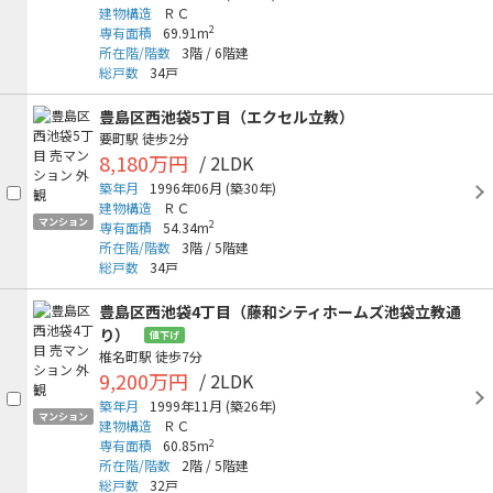
建物構造
ＲＣ
2
専有面積
69.91m
所在階/階数
3階
/
6階建
総戸数
34戸
豊島区西池袋5丁目（エクセル立教）
要町駅
徒歩2分
8,180万円
/ 2LDK
築年月
1996年06月
(築30年)
建物構造
ＲＣ
マンション
2
専有面積
54.34m
所在階/階数
3階
/
5階建
総戸数
34戸
豊島区西池袋4丁目（藤和シティホームズ池袋立教通
り）
値下げ
椎名町駅
徒歩7分
9,200万円
/ 2LDK
築年月
1999年11月
(築26年)
マンション
建物構造
ＲＣ
2
専有面積
60.85m
所在階/階数
2階
/
5階建
総戸数
32戸