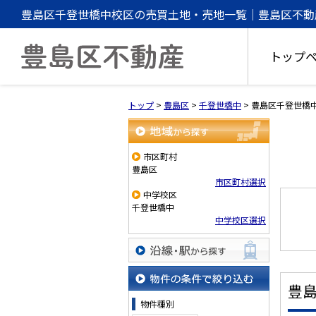
豊島区千登世橋中校区の売買土地・売地一覧｜豊島区不動
トップ
トップ
>
豊島区
>
千登世橋中
>
豊島区千登世橋
地域から探す
市区町村
豊島区
市区町村選択
中学校区
千登世橋中
中学校区選択
沿線・駅から探す
豊
物件の条件で絞り込む
物件種別