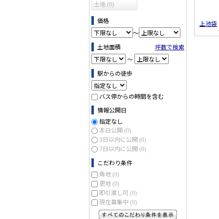
土地 (0)
価格
上池袋
～
土地面積
坪数で検索
～
駅からの徒歩
バス停からの時間を含む
情報公開日
指定なし
本日公開
(0)
3日以内に公開
(0)
7日以内に公開
(0)
こだわり条件
角地
(0)
更地
(0)
即引渡し可
(0)
現在募集中
(0)