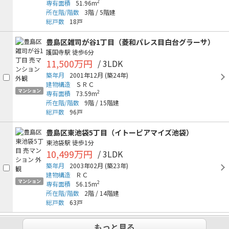
2
専有面積
51.96m
所在階/階数
3階
/
5階建
総戸数
18戸
豊島区雑司が谷1丁目（菱和パレス目白台グラーサ）
護国寺駅
徒歩6分
11,500万円
/ 3LDK
築年月
2001年12月
(築24年)
建物構造
ＳＲＣ
マンション
2
専有面積
73.59m
所在階/階数
9階
/
15階建
総戸数
96戸
豊島区東池袋5丁目（イトーピアマイズ池袋）
東池袋駅
徒歩1分
10,499万円
/ 3LDK
築年月
2003年02月
(築23年)
建物構造
ＲＣ
マンション
2
専有面積
56.15m
所在階/階数
2階
/
14階建
総戸数
63戸
もっと見る