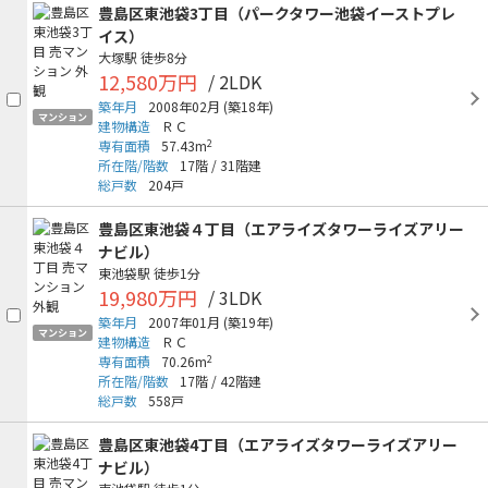
豊島区東池袋3丁目（パークタワー池袋イーストプレ
イス）
大塚駅
徒歩8分
12,580万円
/ 2LDK
築年月
2008年02月
(築18年)
マンション
建物構造
ＲＣ
2
専有面積
57.43m
所在階/階数
17階
/
31階建
総戸数
204戸
豊島区東池袋４丁目（エアライズタワーライズアリー
ナビル）
東池袋駅
徒歩1分
19,980万円
/ 3LDK
築年月
2007年01月
(築19年)
マンション
建物構造
ＲＣ
2
専有面積
70.26m
所在階/階数
17階
/
42階建
総戸数
558戸
豊島区東池袋4丁目（エアライズタワーライズアリー
ナビル）