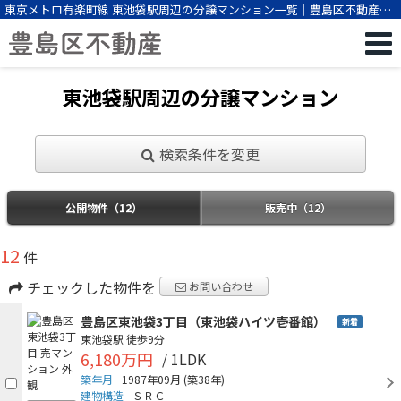
東京メトロ有楽町線 東池袋駅周辺の分譲マンション一覧｜豊島区不動産
（株式会社ビーエスパートナー）
東池袋駅周辺の分譲マンション
検索条件を変更
公開物件（12）
販売中（12）
12
件
チェックした物件を
お問い合わせ
豊島区東池袋3丁目（東池袋ハイツ壱番館）
新着
東池袋駅
徒歩9分
6,180万円
/ 1LDK
築年月
1987年09月
(築38年)
建物構造
ＳＲＣ