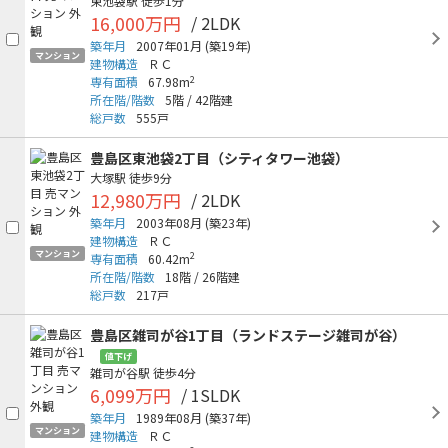
東池袋駅
徒歩1分
16,000万円
/ 2LDK
築年月
2007年01月
(築19年)
マンション
建物構造
ＲＣ
2
専有面積
67.98m
所在階/階数
5階
/
42階建
総戸数
555戸
豊島区東池袋2丁目（シティタワー池袋）
大塚駅
徒歩9分
12,980万円
/ 2LDK
築年月
2003年08月
(築23年)
建物構造
ＲＣ
マンション
2
専有面積
60.42m
所在階/階数
18階
/
26階建
総戸数
217戸
豊島区雑司が谷1丁目（ランドステージ雑司が谷）
値下げ
雑司が谷駅
徒歩4分
6,099万円
/ 1SLDK
築年月
1989年08月
(築37年)
マンション
建物構造
ＲＣ