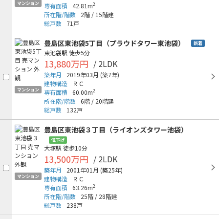
マンション
2
専有面積
42.81m
所在階/階数
2階
/
15階建
総戸数
71戸
豊島区東池袋5丁目（プラウドタワー東池袋）
新着
東池袋駅
徒歩5分
13,880万円
/ 2LDK
築年月
2019年03月
(築7年)
建物構造
ＲＣ
マンション
2
専有面積
60.00m
所在階/階数
6階
/
20階建
総戸数
132戸
豊島区東池袋３丁目（ライオンズタワー池袋）
値下げ
大塚駅
徒歩10分
13,500万円
/ 2LDK
築年月
2001年01月
(築25年)
マンション
建物構造
ＲＣ
2
専有面積
63.26m
所在階/階数
25階
/
28階建
総戸数
238戸