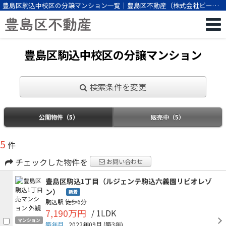
豊島区駒込中校区の分譲マンション一覧｜豊島区不動産（株式会社ビーエ
スパートナー）
豊島区駒込中校区の分譲マンション
検索条件を変更
公開物件（5）
販売中（5）
5
件
チェックした物件を
お問い合わせ
豊島区駒込1丁目（ルジェンテ駒込六義園リビオレゾ
ン）
新着
駒込駅
徒歩6分
7,190万円
/ 1LDK
マンション
築年月
2022年09月
(築3年)