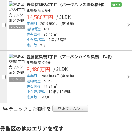
豊島区駒込4丁目（パークハウス駒込桜郷）
値下げ
巣鴨駅
徒歩6分
14,580万円
/ 3LDK
築年月
2010年01月
(築16年)
マンション
建物構造
ＲＣ
2
専有面積
70.40m
所在階/階数
5階
/
8階建
総戸数
51戸
豊島区巣鴨1丁目（アーバンハイツ巣鴨 B棟）
巣鴨駅
徒歩4分
8,480万円
/ 3LDK
築年月
1988年03月
(築38年)
マンション
建物構造
ＳＲＣ
2
専有面積
65.71m
所在階/階数
10階
/
10階建
総戸数
147戸
チェックした物件を
お問い合わせ
豊島区の他のエリアを探す