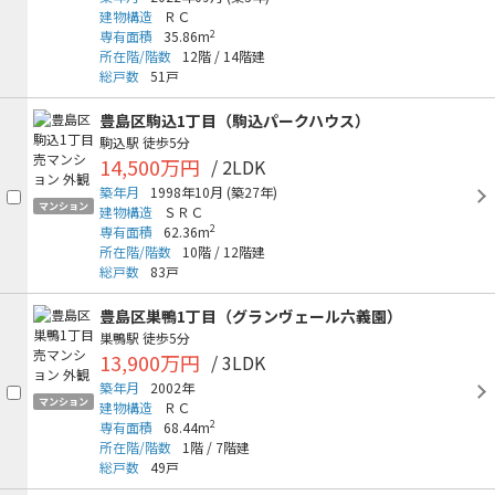
建物構造
ＲＣ
2
専有面積
35.86m
所在階/階数
12階
/
14階建
総戸数
51戸
豊島区駒込1丁目（駒込パークハウス）
駒込駅
徒歩5分
14,500万円
/ 2LDK
築年月
1998年10月
(築27年)
マンション
建物構造
ＳＲＣ
2
専有面積
62.36m
所在階/階数
10階
/
12階建
総戸数
83戸
豊島区巣鴨1丁目（グランヴェール六義園）
巣鴨駅
徒歩5分
13,900万円
/ 3LDK
築年月
2002年
マンション
建物構造
ＲＣ
2
専有面積
68.44m
所在階/階数
1階
/
7階建
総戸数
49戸