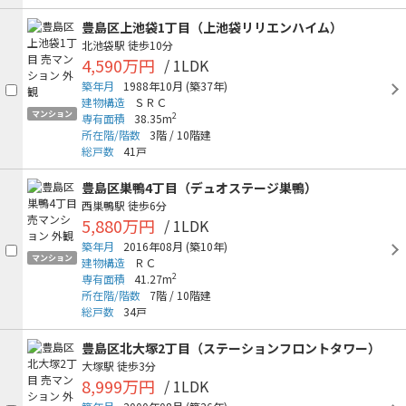
豊島区上池袋1丁目（上池袋リリエンハイム）
北池袋駅
徒歩10分
4,590万円
/ 1LDK
築年月
1988年10月
(築37年)
建物構造
ＳＲＣ
マンション
2
専有面積
38.35m
所在階/階数
3階
/
10階建
総戸数
41戸
豊島区巣鴨4丁目（デュオステージ巣鴨）
西巣鴨駅
徒歩6分
5,880万円
/ 1LDK
築年月
2016年08月
(築10年)
マンション
建物構造
ＲＣ
2
専有面積
41.27m
所在階/階数
7階
/
10階建
総戸数
34戸
豊島区北大塚2丁目（ステーションフロントタワー）
大塚駅
徒歩3分
8,999万円
/ 1LDK