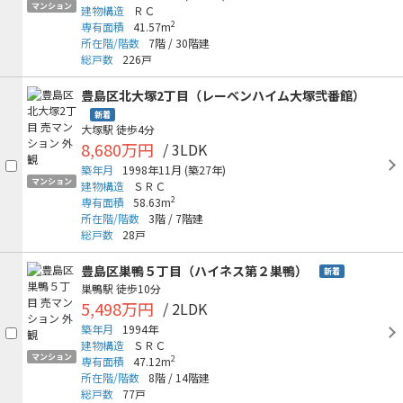
マンション
建物構造
ＲＣ
2
専有面積
41.57m
所在階/階数
7階
/
30階建
総戸数
226戸
豊島区北大塚2丁目（レーベンハイム大塚弐番館）
新着
大塚駅
徒歩4分
8,680万円
/ 3LDK
築年月
1998年11月
(築27年)
マンション
建物構造
ＳＲＣ
2
専有面積
58.63m
所在階/階数
3階
/
7階建
総戸数
28戸
豊島区巣鴨５丁目（ハイネス第２巣鴨）
新着
巣鴨駅
徒歩10分
5,498万円
/ 2LDK
築年月
1994年
建物構造
ＳＲＣ
マンション
2
専有面積
47.12m
所在階/階数
8階
/
14階建
総戸数
77戸