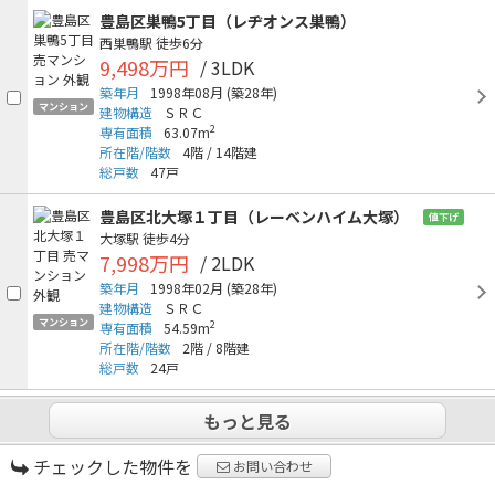
豊島区巣鴨5丁目（レヂオンス巣鴨）
西巣鴨駅
徒歩6分
9,498万円
/ 3LDK
築年月
1998年08月
(築28年)
マンション
建物構造
ＳＲＣ
2
専有面積
63.07m
所在階/階数
4階
/
14階建
総戸数
47戸
豊島区北大塚１丁目（レーベンハイム大塚）
値下げ
大塚駅
徒歩4分
7,998万円
/ 2LDK
築年月
1998年02月
(築28年)
建物構造
ＳＲＣ
マンション
2
専有面積
54.59m
所在階/階数
2階
/
8階建
総戸数
24戸
もっと見る
チェックした物件を
お問い合わせ