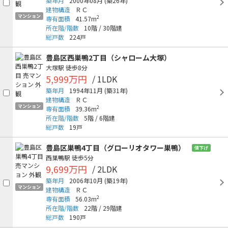
築年月
2000年08月
(築26年)
建物構造
ＲＣ
マンション
2
専有面積
41.57m
所在階/階数
10階
/
30階建
総戸数
224戸
豊島区西巣鴨2丁目（シャローム大塚）
大塚駅
徒歩8分
5,999万円
/ 1LDK
築年月
1994年11月
(築31年)
建物構造
ＲＣ
マンション
2
専有面積
39.36m
所在階/階数
5階
/
6階建
総戸数
19戸
豊島区巣鴨4丁目（グローリオタワー巣鴨）
値下げ
西巣鴨駅
徒歩5分
9,699万円
/ 2LDK
築年月
2006年10月
(築19年)
マンション
建物構造
ＲＣ
2
専有面積
56.03m
所在階/階数
22階
/
29階建
総戸数
190戸