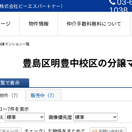
03-
株式会社ビーエスパートナー）
1038
ページ
物件情報
仲介手数料無料について
分譲マンション一覧
豊島区明豊中校区の分譲
表示
物件（7）
販売中（7）
 1～7件を表示
え
画像優先度
チェックした物件をまとめて
てチェック
お問い合わせ