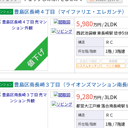
豊島区長崎４丁目（マイファリエ・エレガンテ）
マンシ
5,980
2LDK
ン
万円
/
西武池袋線 東長崎駅
徒歩5
ＲＣ
構造
1階
/
3階建
所在階/階数
豊島区南長崎３丁目（ライオンズマンション南長
マンシ
9,280
3LDK
ン
万円
/
都営大江戸線 落合南長崎駅
ＲＣ
構造
1階
/
7階建
所在階/階数