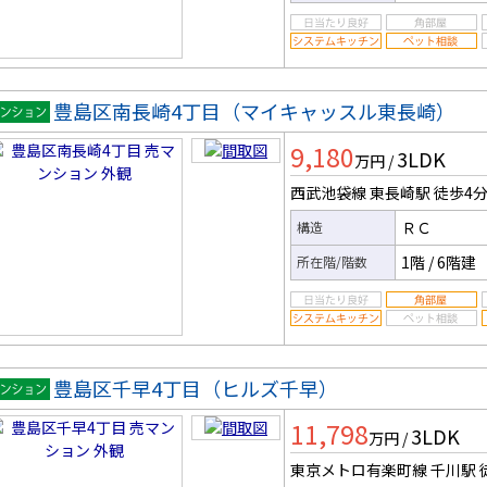
豊島区南長崎4丁目（マイキャッスル東長崎）
マンシ
9,180
3LDK
ン
万円
/
西武池袋線 東長崎駅
徒歩4
ＲＣ
構造
1階
/
6階建
所在階/階数
豊島区千早4丁目（ヒルズ千早）
マンシ
11,798
3LDK
ン
万円
/
東京メトロ有楽町線 千川駅