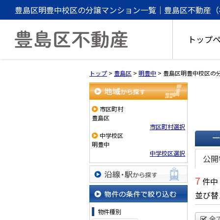
豊島区明豊中校区の分譲マンション一覧｜豊島区不動産（
トップ
トップ
>
豊島区
>
明豊中
>
豊島区明豊中校区の
地域から探す
市区町村
豊島区
市区町村選択
中学校区
明豊中
一覧で
中学校区選択
公開
7
件中
沿線・駅から探す
並び替
物件の条件で絞り込む
物件種別
全