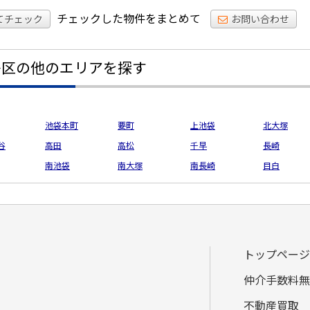
チェックした物件をまとめて
てチェック
お問い合わせ
島区の他のエリアを探す
池袋本町
要町
上池袋
北大塚
谷
高田
高松
千早
長崎
南池袋
南大塚
南長崎
目白
トップページ
仲介手数料無
不動産買取