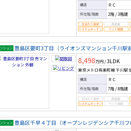
ＲＣ
構造
2階
/
3階建
所在階/階数
豊島区要町3丁目（ライオンズマンション千川駅
マンシ
8,498
3LDK
ン
万円
/
東京メトロ有楽町線 千川駅
ＲＣ
構造
7階
/
8階建
所在階/階数
豊島区千早４丁目（オープンレジデンシア千川フ
マンシ