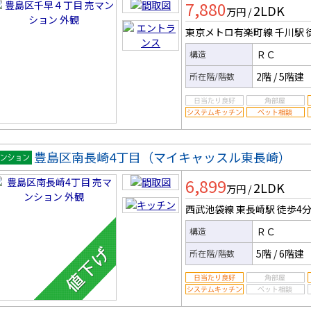
7,880
2LDK
ン
万円
/
東京メトロ有楽町線 千川駅
ＲＣ
構造
2階
/
5階建
所在階/階数
豊島区南長崎4丁目（マイキャッスル東長崎）
マンシ
6,899
2LDK
ン
万円
/
西武池袋線 東長崎駅
徒歩4
ＲＣ
構造
5階
/
6階建
所在階/階数