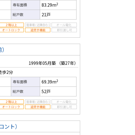
2
83.29m
専有面積
21戸
総戸数
前）
1999年05月築
（築27年）
徒歩2分
2
69.39m
専有面積
52戸
総戸数
ロント）