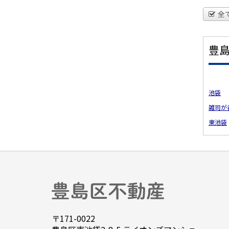
全
豊
池袋
雑司が
東池袋
〒171-0022