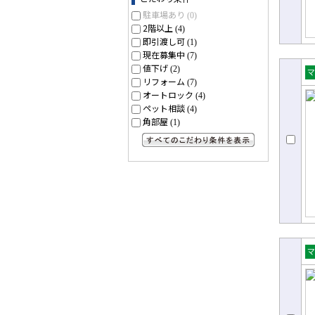
駐車場あり
(0)
2階以上
(4)
即引渡し可
(1)
現在募集中
(7)
値下げ
(2)
リフォーム
(7)
売
オートロック
(4)
ョ
ペット相談
(4)
角部屋
(1)
すべてのこだわり条件を見る
売
ョ