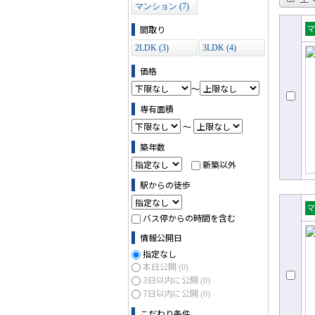
マンション (7)
間取り
売
2LDK (3)
3LDK (4)
ョ
価格
～
専有面積
～
築年数
新築以外
駅からの徒歩
バス停からの時間を含む
売
ョ
情報公開日
指定なし
本日公開
(0)
3日以内に公開
(0)
7日以内に公開
(0)
こだわり条件