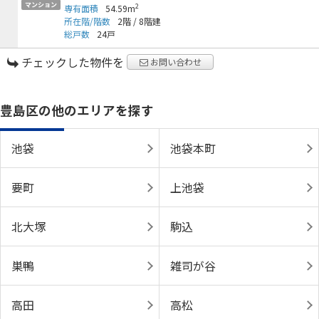
マンション
2
専有面積
54.59m
所在階/階数
2階
/
8階建
総戸数
24戸
チェックした物件を
お問い合わせ
豊島区の他のエリアを探す
池袋
池袋本町
要町
上池袋
北大塚
駒込
巣鴨
雑司が谷
高田
高松