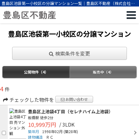
豊島区池袋第一小校区の分譲マンション一覧｜豊島区不動産（株式会社ビ
ーエスパートナー）
豊島区池袋第一小校区の分譲マンション
検索条件を変更
公開物件（4）
販売中（4）
4
件
チェックした物件を
お問い合わせ
豊島区上池袋4丁目（セレナハイム上池袋）
板橋駅
徒歩2分
10,999万円
/ 3LDK
築年月
1998年02月
(築28年)
建物構造
ＲＣ