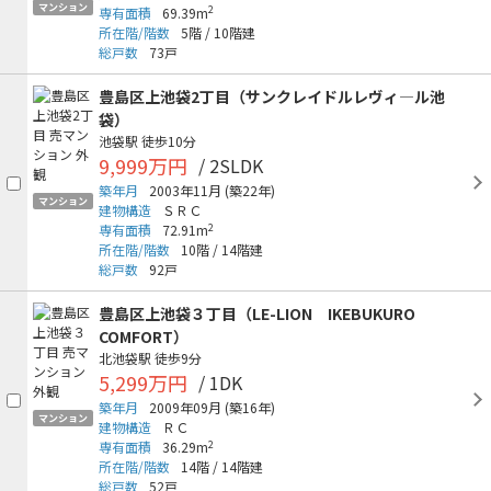
マンション
2
専有面積
69.39m
所在階/階数
5階
/
10階建
総戸数
73戸
豊島区上池袋2丁目（サンクレイドルレヴィ―ル池
袋）
池袋駅
徒歩10分
9,999万円
/ 2SLDK
築年月
2003年11月
(築22年)
マンション
建物構造
ＳＲＣ
2
専有面積
72.91m
所在階/階数
10階
/
14階建
総戸数
92戸
豊島区上池袋３丁目（LE-LION IKEBUKURO
COMFORT）
北池袋駅
徒歩9分
5,299万円
/ 1DK
築年月
2009年09月
(築16年)
マンション
建物構造
ＲＣ
2
専有面積
36.29m
所在階/階数
14階
/
14階建
総戸数
52戸