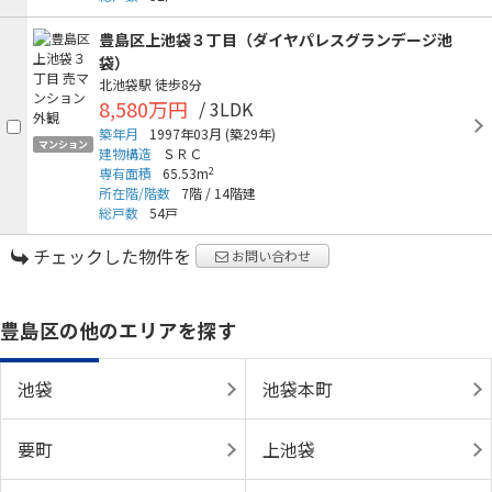
豊島区上池袋３丁目（ダイヤパレスグランデージ池
袋）
北池袋駅
徒歩8分
8,580万円
/ 3LDK
築年月
1997年03月
(築29年)
マンション
建物構造
ＳＲＣ
2
専有面積
65.53m
所在階/階数
7階
/
14階建
総戸数
54戸
チェックした物件を
お問い合わせ
豊島区の他のエリアを探す
池袋
池袋本町
要町
上池袋