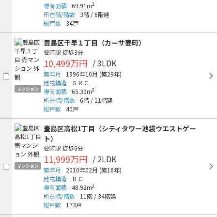
2
専有面積
69.91m
所在階/階数
3階
/
6階建
総戸数
34戸
豊島区千早１丁目（カーサ要町）
要町駅
徒歩3分
10,499万円
/ 3LDK
築年月
1996年10月
(築29年)
建物構造
ＳＲＣ
マンション
2
専有面積
65.30m
所在階/階数
6階
/
11階建
総戸数
40戸
豊島区高松1丁目（シティタワー池袋ウエストゲー
ト）
要町駅
徒歩6分
11,999万円
/ 2LDK
マンション
築年月
2010年02月
(築16年)
建物構造
ＲＣ
2
専有面積
48.92m
所在階/階数
11階
/
34階建
総戸数
173戸