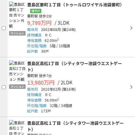
豊島区要町１丁目（トゥールロワイヤル池袋要町）
値下げ
要町駅
徒歩2分
9,799万円
/ 3LDK
築年月
2002年08月
(築24年)
マンション
建物構造
ＲＣ
2
専有面積
62.00m
所在階/階数
5階
/
10階建
総戸数
30戸
豊島区高松1丁目（シティタワー池袋ウエストゲー
ト）
要町駅
徒歩7分
13,980万円
/ 2LDK
マンション
築年月
2010年02月
(築16年)
建物構造
ＲＣ
2
専有面積
56.09m
所在階/階数
32階
/
34階建
総戸数
173戸
豊島区高松１丁目（シティタワー池袋ウエストゲー
ト）