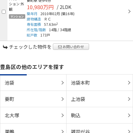
要町駅
徒歩6分
10,980万円
/ 2LDK
築年月
2010年02月
(築16年)
マンション
建物構造
ＲＣ
2
専有面積
57.63m
所在階/階数
14階
/
34階建
総戸数
173戸
チェックした物件を
お問い合わせ
豊島区の他のエリアを探す
池袋
池袋本町
要町
上池袋
北大塚
駒込
巣鴨
雑司が谷