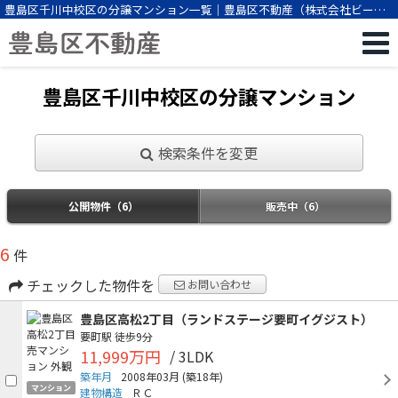
豊島区千川中校区の分譲マンション一覧｜豊島区不動産（株式会社ビーエ
スパートナー）
豊島区千川中校区の分譲マンション
検索条件を変更
公開物件（6）
販売中（6）
6
件
チェックした物件を
お問い合わせ
豊島区高松2丁目（ランドステージ要町イグジスト）
要町駅
徒歩9分
11,999万円
/ 3LDK
築年月
2008年03月
(築18年)
マンション
建物構造
ＲＣ