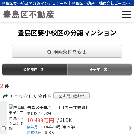
豊島区要小校区の分譲マンション一覧｜豊島区不動産（株式会社ビーエス
パートナー）
豊島区要小校区の分譲マンション
検索条件を変更
公開物件（2）
販売中（2）
2
件
チェックした物件を
お問い合わせ
豊島区千早１丁目（カーサ要町）
要町駅
徒歩3分
10,499万円
/ 3LDK
築年月
1996年10月
(築29年)
建物構造
ＳＲＣ