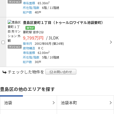
マンション
2
専有面積
65.30m
所在階/階数
6階
/
11階建
総戸数
40戸
豊島区要町１丁目（トゥールロワイヤル池袋要町）
値下げ
要町駅
徒歩2分
9,799万円
/ 3LDK
築年月
2002年08月
(築24年)
マンション
建物構造
ＲＣ
2
専有面積
62.00m
所在階/階数
5階
/
10階建
総戸数
30戸
チェックした物件を
お問い合わせ
豊島区の他のエリアを探す
池袋
池袋本町