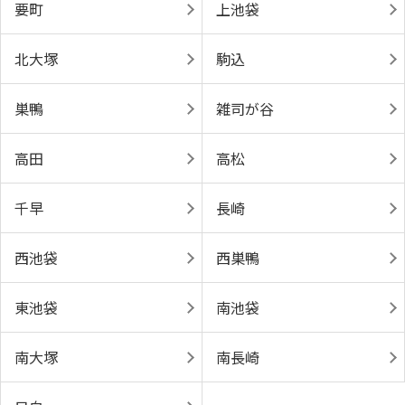
要町
上池袋
北大塚
駒込
巣鴨
雑司が谷
高田
高松
千早
長崎
西池袋
西巣鴨
東池袋
南池袋
南大塚
南長崎