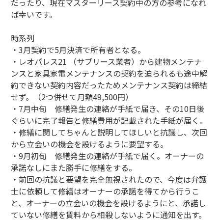
だったり、現在マスターリース契約中の方の参考になれ
ば幸いです。
時系列
・3月契約で5月決済で所有者となる。
・レオパレス21 （サブリース業者）から建物メンテナ
ンスと家具家電メンテナンスの契約を迫られるも途中解
約できない契約内容だったためメンテナンス契約は締結
せず。（2つ併せて月額49,500円）
・7月中旬 修繕発生の連絡が手紙で届き、その10日後
ぐらいに完了報告と修繕費用が記載された手紙が届く。
・修繕に関してちゃんと説明してほしいと抗議し、次回
から立会いの機会を設けるように要望する。
・9月初旬 修繕発生の連絡が手紙で届く。オーナーの
承諾なしにまた勝手に修繕をする。
・前回の抗議と要望を完全無視されたので、今度は弁護
士に依頼して修繕はオーナーの承諾を得てから行うこ
と、オーナーの立会いの機会を設けるようにと、承諾し
ていない修繕を賃料から相殺しないように通知を出す。