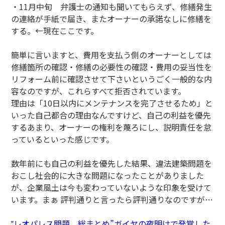
・11月中旬 弁護士の通知も聞いてもらえず、修繕発生
の連絡が手紙で届き、またオーナーの承諾なしに修繕を
する。←現在ここです。
簡単に言いますと、費用を支払う側のオーナーとしては
修繕箇所の確認・修繕の必要性の確認・費用の妥当性を
リフォーム前に確認させて下さいというごく一般的な内
容なのですが、これらすべて拒否されています。
理由は「10日以内にメンテナンスを完了させるため」と
いった自己都合の理由なんですけど、自己の利益を優先
するあまり、オーナーの権利を蔑ろにし、説明責任を怠
っているといった感じです。
数年前にも自己の利益を優先した結果、違法建築問題を
おこし社会的に大きな問題になったことがありました
が、企業風土は今も変わっていないような印象を受けて
います。まぁ 評判通りと言ったら評判通りなのですが…
‟レオパレス問題 総まとめ”ガイヤの夜明けで発覚した