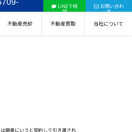
6709-
LINEで相
お問い合わ
談
せ
不動産売却
不動産買取
当社について
。
とは簡単にいうと契約して引き渡され