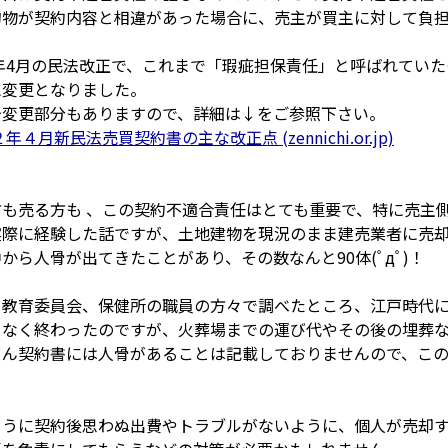
的物が契約内容と相違があった場合に、売主が買主に対して負
0年4月の民法改正で、これまで「瑕疵担保責任」と呼ばれてい
に変更となりました。
少変更部分もありますので、詳細は↓をご参照下さい。
年４月新民法売買契約書の主な改正点 (zennichi.or.jp)
方も売る方も 、この契約不適合責任はとても重要で、特に売主
実際に経験した話ですが、土地建物を現況のまま建売業者に売
中から人骨が出てきたことがあり、その数なんと90体
(ﾟдﾟ)！
、教育委員会、保健所の職員の方々で調べたところ、江戸時代
もなく終わったのですが、火葬場までの運び代やその後の埋葬な
ろん契約書には人骨があることは記載しておりませんので、この
ように契約後思わぬ出費やトラブルがないように、個人が売却