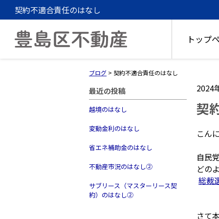
契約不適合責任のはなし
トップ
ブログ
>
契約不適合責任のはなし
2024
最近の投稿
契
越境のはなし
変動金利のはなし
こん
省エネ補助金のはなし
自民
不動産市況のはなし②
どの
総裁選2
サブリース（マスターリース契
約）のはなし②
さて