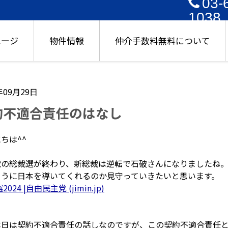
03-
1038
ページ
物件情報
仲介手数料無料について
年09月29日
約不適合責任のはなし
にちは
^^
党の総裁選が終わり、新総裁は逆転で石破さんになりましたね
ように日本を導いてくれるのか見守っていきたいと思います。
024 |自由民主党 (jimin.jp)
本日は契約不適合責任の話しなのですが、この
契約不適合責任